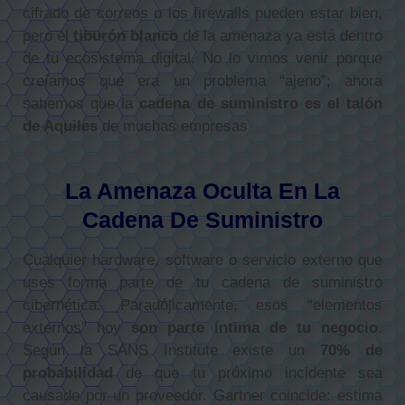
cifrado de correos o los firewalls pueden estar bien,
pero el
tiburón blanco
de la amenaza ya está dentro
de tu ecosistema digital. No lo vimos venir porque
creíamos que era un problema “ajeno”; ahora
sabemos que la
cadena de suministro es el talón
de Aquiles
de muchas empresas
La Amenaza Oculta En La
Cadena De Suministro
Cualquier hardware, software o servicio externo que
uses forma parte de tu cadena de suministro
cibernética. Paradójicamente, esos “elementos
externos” hoy
son parte íntima de tu negocio
.
Según la SANS Institute existe un
70% de
probabilidad
de que tu próximo incidente sea
causado por un proveedor. Gartner coincide: estima