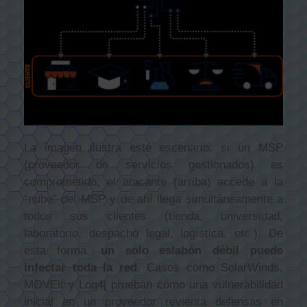
La imagen ilustra este escenario: si un MSP
(proveedor de servicios gestionados) es
comprometido, el atacante (arriba) accede a la
“nube” del MSP y de ahí llega simultáneamente a
todos sus clientes (tienda, universidad,
laboratorio, despacho legal, logística, etc.). De
esta forma,
un solo eslabón débil puede
infectar toda la red
. Casos como SolarWinds,
MOVEit y Log4j prueban cómo una vulnerabilidad
inicial en un proveedor revienta defensas en