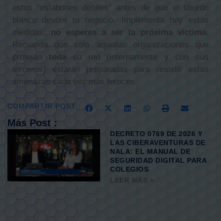
estos “eslabones débiles” antes de que el tiburón
blanco devore tu negocio. Implementa hoy estas
medidas;
no esperes a ser la próxima víctima
.
Recuerda que solo aquellas organizaciones que
protejan
toda
su red (internamente y con sus
terceros) estarán preparadas para resistir estas
amenazas cada vez más feroces.
COMPARTIR POST :
Más Post :
DECRETO 0769 DE 2026 Y
LAS CIBERAVENTURAS DE
NALA: EL MANUAL DE
SEGURIDAD DIGITAL PARA
COLEGIOS
LEER MÁS »