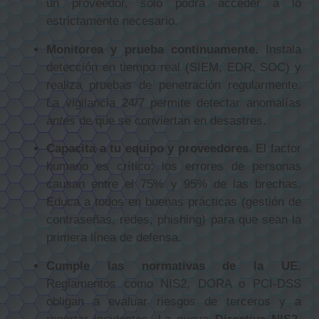
un proveedor, solo podrá acceder a lo
estrictamente necesario.
Monitorea y prueba continuamente.
Instala
detección en tiempo real (SIEM, EDR, SOC) y
realiza pruebas de penetración regularmente.
La vigilancia 24/7 permite detectar anomalías
antes
de que se conviertan en desastres.
Capacita a tu equipo y proveedores.
El factor
humano es crítico: los errores de personas
causan entre el 75% y 95% de las brechas.
Educa a todos en buenas prácticas (gestión de
contraseñas, redes, phishing) para que sean la
primera línea de defensa.
Cumple las normativas de la UE.
Reglamentos como NIS2, DORA o PCI-DSS
obligan a evaluar riesgos de terceros y a