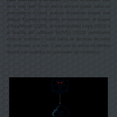
en la vida real? En un efecto dominó global: fallas en
proveedores críticos acaban desatando ataque tras
ataque. Ejemplos recientes lo demuestran: el ataque
a SolarWinds (2020), la vulnerabilidad Log4j (2021) o
la brecha del software MOVEit (2023) permitieron
inyectar malware y robar datos de decenas de miles
de sistemas a la vez. Cada uno de estos incidentes
detonó tras explotar un proveedor de confianza.