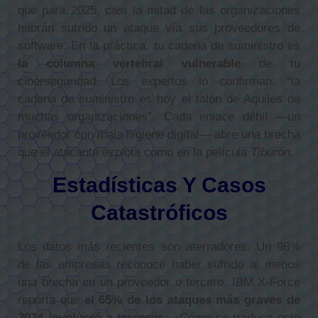
que para 2025, casi la mitad de las organizaciones
habrán sufrido un ataque vía sus proveedores de
software. En la práctica, tu cadena de suministro es
la columna vertebral vulnerable
de tu
ciberseguridad. Los expertos lo confirman: “la
cadena de suministro es hoy el talón de Aquiles de
muchas organizaciones”. Cada enlace débil —un
proveedor con mala higiene digital— abre una brecha
que el atacante explota como en la película
Tiburón
.
Estadísticas Y Casos
Catastróficos
Los datos más recientes son aterradores. Un 98%
de las empresas reconoce haber sufrido al menos
una brecha en un proveedor o tercero. IBM X-Force
reporta que
el 65% de los ataques más graves de
2024 involucró a terceros
. ¿Cómo se traduce esto