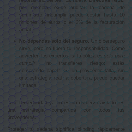
reportar incidentes. La nueva
Directiva NIS2
,
por ejemplo, exige auditar la cadena de
suministro; incumplir puede costar hasta 10
millones de euros o el 2% de la facturación
anual.
No dependas solo del seguro.
Un ciberseguro
sirve, pero no libera tu responsabilidad. Como
advierten los expertos, si la póliza es
solo para
cumplir
, “no transfieres riesgo: estás
comprando papel”. Si un proveedor falla, sin
una estrategia real la cobertura puede quedar
limitada.
La ciberseguridad ya no es un esfuerzo aislado: es
una estrategia compartida con todos tus
proveedores.
Proteger tu cadena significa blinding rápidamente