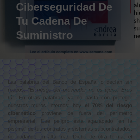
Ciberseguridad De
Tu Cadena De
Suministro
Las palabras del Banco de España lo decían sin
rodeos:
“El riesgo del proveedor no es ajeno. Eres
tú”
. En otras palabras, ya no basta con proteger
nuestros muros internos: hoy
el 70% del riesgo
cibernético
proviene de fuera del perímetro
empresarial. Ese peligro está agazapado “en la
piscina” de tus contratos y sistemas subcontratados,
no nadando en alta mar. Dicho de otra forma, el